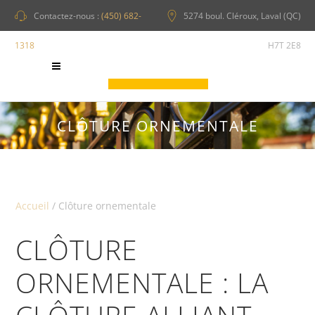
Contactez-nous :
(450) 682-
5274 boul. Cléroux, Laval (QC)
1318
H7T 2E8
CLÔTURE ORNEMENTALE
Accueil
/
Clôture ornementale
CLÔTURE
ORNEMENTALE : LA