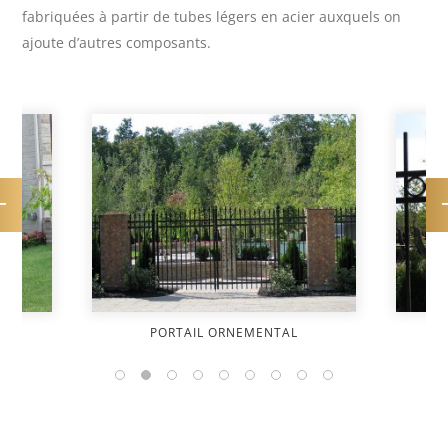
fabriquées à partir de tubes légers en acier auxquels on
ajoute d’autres composants.
AIL ORNEMENTAL
CLÔTURE PISCINE